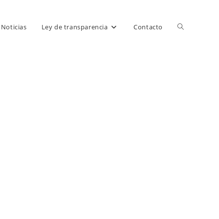
Alternar
Noticias
Ley de transparencia
Contacto
búsqueda
de
la
web