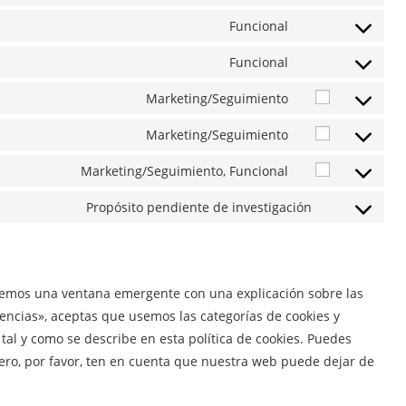
Consent
to
Funcional
Consent
service
to
Funcional
elementor
Consent
service
to
Marketing/Seguimiento
wordpress
Consent
service
to
Marketing/Seguimiento
gdpr-
Consent
service
cookie-
to
Marketing/Seguimiento, Funcional
google-
Consent
consent
service
recaptcha
to
Propósito pendiente de investigación
google-
Consent
service
maps
to
youtube
service
varios
remos una ventana emergente con una explicación sobre las
encias», aceptas que usemos las categorías de cookies y
al y como se describe en esta política de cookies. Puedes
pero, por favor, ten en cuenta que nuestra web puede dejar de